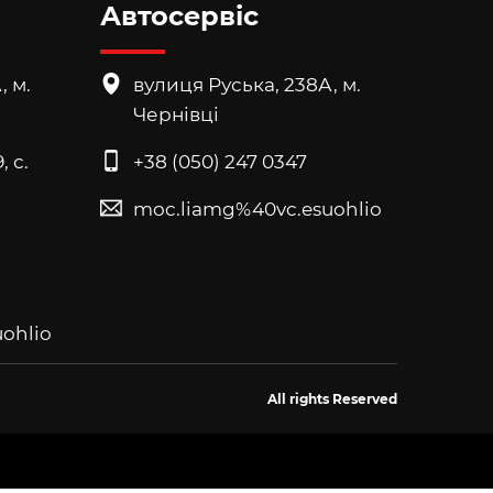
Автосервіс
, м.
вулиця Руська, 238А, м.
Чернівці
, с.
+38 (050) 247 0347
moc.liamg%40vc.esuohlio
ohlio
All rights Reserved