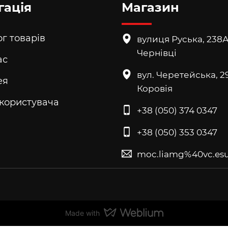
гація
Магазин
г товарів
вулиця Руська, 238А
Чернівці
ас
вул. Черетейська, 29
ея
Коровія
 користувача
+38 (050) 374 0347
+38 (050) 353 0347
moc.liamg%40vc.esu
Made with