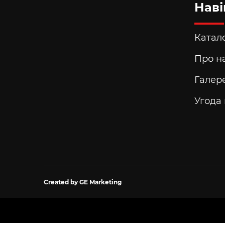
Наві
Катало
Про н
Галер
Угода
Created by GE Marketing